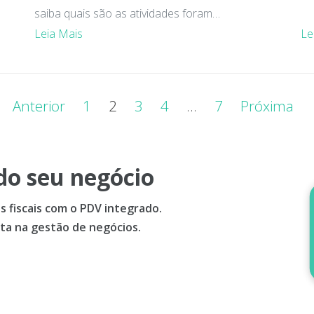
saiba quais são as atividades foram
Leia Mais
Le
enquadradas e que foram deixadas de fora em
2019.
Anterior
1
2
3
4
…
7
Próxima
do seu negócio
 fiscais com o PDV integrado.
ta na gestão de negócios.