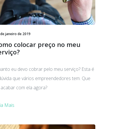
 de janeiro de 2019
omo colocar preço no meu
erviço?
anto eu devo cobrar pelo meu serviço? Esta é
dúvida que vários empreendedores tem. Que
l acabar com ela agora?
ia Mais