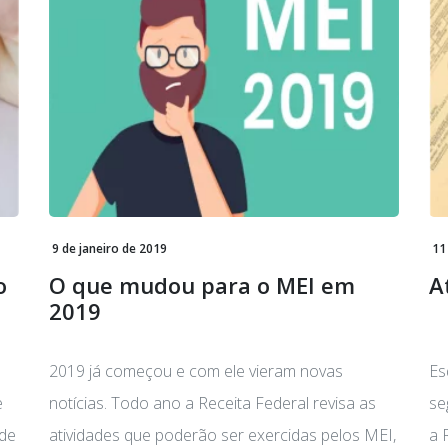
9 de janeiro de 2019
11
o
O que mudou para o MEI em
A
2019
…
2019 já começou e com ele vieram novas
Es
e
notícias. Todo ano a Receita Federal revisa as
se
 de
atividades que poderão ser exercidas pelos MEI,
a 