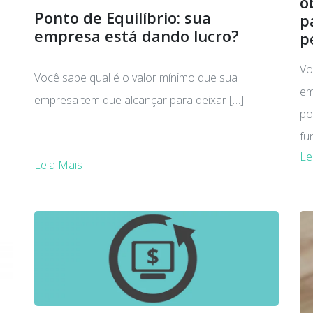
o
Ponto de Equilíbrio: sua
p
empresa está dando lucro?
p
Vo
Você sabe qual é o valor mínimo que sua
em
empresa tem que alcançar para deixar […]
po
fu
Le
Leia Mais