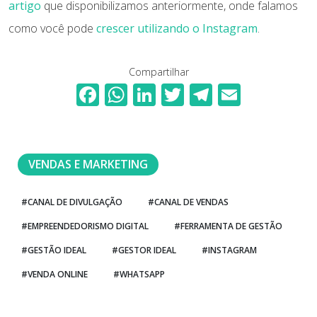
artigo
que disponibilizamos anteriormente, onde falamos
como você pode
crescer utilizando o Instagram
.
Compartilhar
F
W
Li
T
T
E
ac
h
n
w
el
m
e
at
k
itt
e
ai
b
s
e
er
gr
l
VENDAS E MARKETING
o
A
dI
a
o
p
n
m
#CANAL DE DIVULGAÇÃO
#CANAL DE VENDAS
k
p
#EMPREENDEDORISMO DIGITAL
#FERRAMENTA DE GESTÃO
#GESTÃO IDEAL
#GESTOR IDEAL
#INSTAGRAM
#VENDA ONLINE
#WHATSAPP