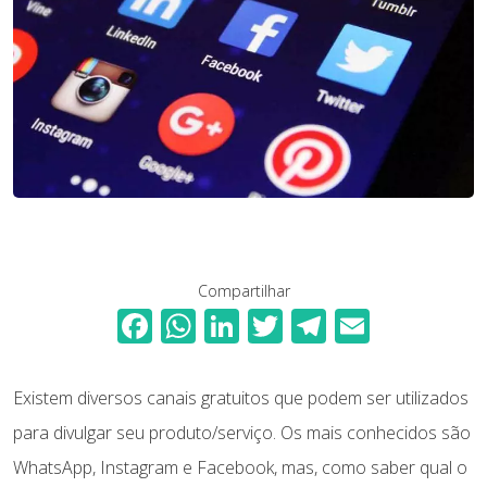
Compartilhar
F
W
Li
T
T
E
ac
h
n
w
el
m
e
at
k
itt
e
ai
Existem diversos canais gratuitos que podem ser utilizados
b
s
e
er
gr
l
para divulgar seu produto/serviço. Os mais conhecidos são
o
A
dI
a
WhatsApp, Instagram e Facebook, mas, como saber qual o