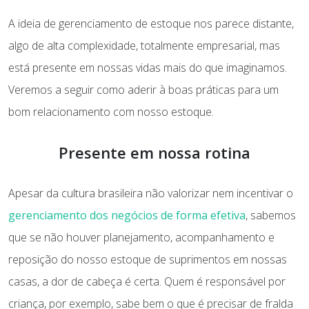
e
at
k
itt
e
ai
A ideia de gerenciamento de estoque nos parece distante,
b
s
e
er
gr
l
algo de alta complexidade, totalmente empresarial, mas
o
A
dI
a
está presente em nossas vidas mais do que imaginamos.
o
p
n
m
Veremos a seguir como aderir à boas práticas para um
k
p
bom relacionamento com nosso estoque.
Presente em nossa rotina
Apesar da cultura brasileira não valorizar nem incentivar o
gerenciamento dos negócios de forma efetiva
, sabemos
que se não houver planejamento, acompanhamento e
reposição do nosso estoque de suprimentos em nossas
casas, a dor de cabeça é certa. Quem é responsável por
criança, por exemplo, sabe bem o que é precisar de fralda