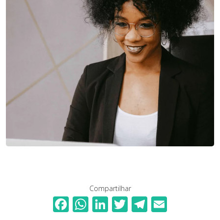
Compartilhar
F
W
Li
T
T
E
ac
h
n
w
el
m