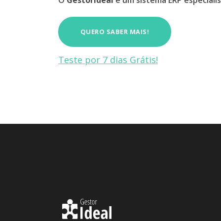
O
GestorIdeal
é um sistema ERP especialis
QUERO SABER MAIS!
Teste por 7 dias Grátis!