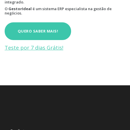
integrado.
O
GestorIdeal
é um sistema ERP especialista na gestão de
negócios.
QUERO SABER MAIS!
Teste por 7 dias Grátis!