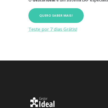
O
GestorIdeal
é um sistema ERP especialis
QUERO SABER MAIS!
Teste por 7 dias Grátis!