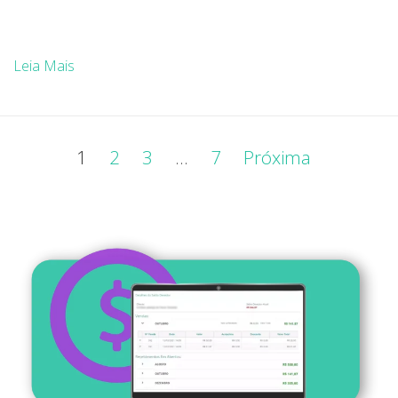
Leia Mais
Navegação
1
2
3
…
7
Próxima
por
posts